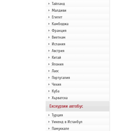
Тайланд
Малдиви
Египет
Камбоджа
Франция
Виетнам
Испания
Австрия
Китай
Япония
Лаос
Португалия
Чехия
Куба
Хърватска
Екскурзии автобус
Турция
Уикенд в Истанбул
Памуккале