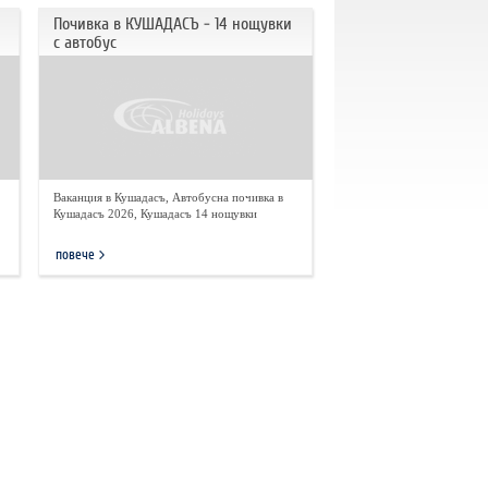
Почивка в КУШАДАСЪ - 14 нощувки
с автобус
Ваканция в Кушадасъ, Автобусна почивка в
Кушадасъ 2026, Кушадасъ 14 нощувки
повече