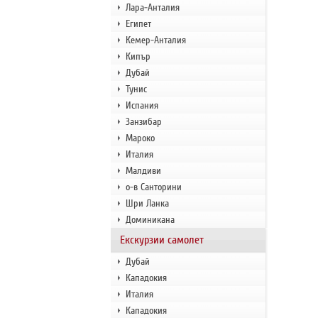
Лара-Анталия
Египет
Кемер-Анталия
Кипър
Дубай
Тунис
Испания
Занзибар
Мароко
Италия
Малдиви
о-в Санторини
Шри Ланка
Доминикана
Екскурзии самолет
Дубай
Кападокия
Италия
Кападокия