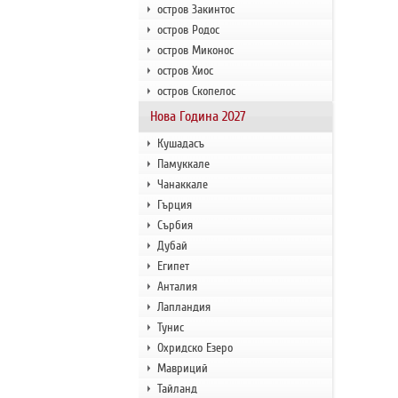
остров Закинтос
остров Родос
остров Миконос
остров Хиос
остров Скопелос
Нова Година 2027
Кушадасъ
Памуккале
Чанаккале
Гърция
Сърбия
Дубай
Египет
Анталия
Лапландия
Тунис
Охридско Езеро
Мавриций
Тайланд