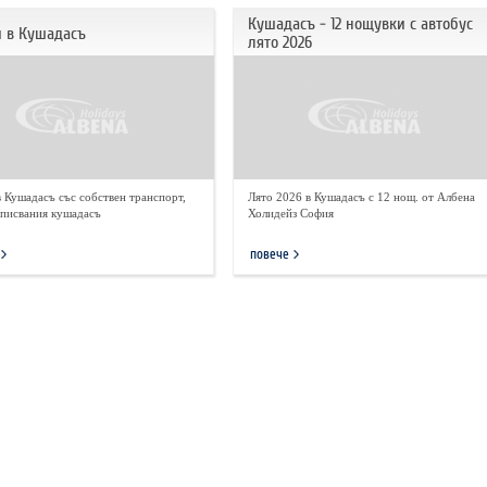
Кушадасъ - 12 нощувки с автобус
и в Кушадасъ
лято 2026
 Кушадасъ със собствен транспорт,
Лято 2026 в Кушадасъ с 12 нощ. от Албена
аписвания кушадасъ
Холидейз София
повече