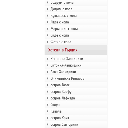
Бодрум с кола
Дидим с кола
Кушадасъ с кола
Лара с кола
Мармарис с кола
Сиде с кола
Фетие с кола
Хотели в Гърция
Касандра Халкидики
Ситония-Халкидики
Атон-Халкидики
Олимпийска Ривиера
остров Тасос
остров Корфу
остров Лефкада
Солун
Кавала
остров Крит
остров Санторини