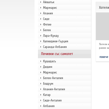
Айвалък
Хотел
Мармарис
Алания
Сиде
Фетие
Белек
Лара-Кунду
Халкидики-Гърция
Хотели в
Саранда-Албания
ранни з
Почивки със самолет
повече
Кушадасъ
Дидим
Мармарис
Белек-Анталия
Бодрум
Алания-Анталия
Катар
Сиде-Анталия
Албания