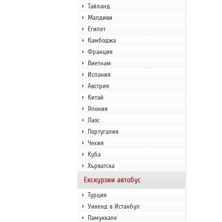
Тайланд
Малдиви
Египет
Камбоджа
Франция
Виетнам
Испания
Австрия
Китай
Япония
Лаос
Португалия
Чехия
Куба
Хърватска
Екскурзии автобус
Турция
Уикенд в Истанбул
Памуккале