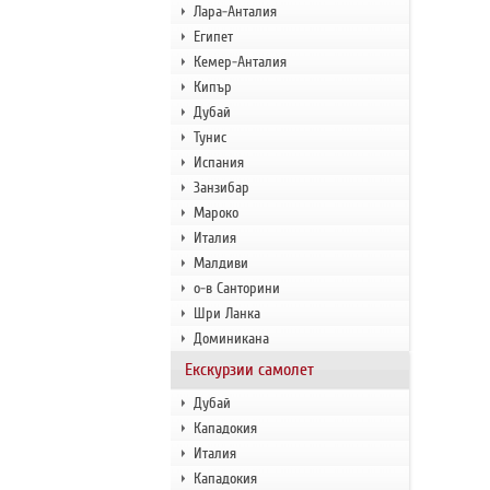
Лара-Анталия
Египет
Кемер-Анталия
Кипър
Дубай
Тунис
Испания
Занзибар
Мароко
Италия
Малдиви
о-в Санторини
Шри Ланка
Доминикана
Екскурзии самолет
Дубай
Кападокия
Италия
Кападокия