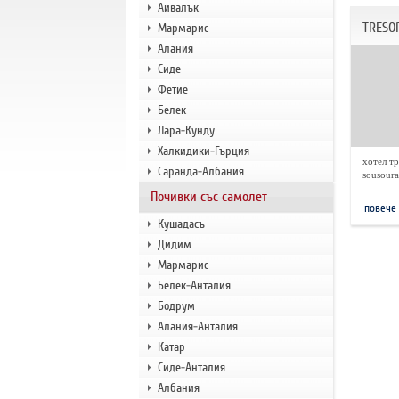
Айвалък
TRESO
Мармарис
Алания
Сиде
Фетие
Белек
Лара-Кунду
Халкидики-Гърция
хотел тр
Саранда-Албания
sousoura
Почивки със самолет
повече
Кушадасъ
Дидим
Мармарис
Белек-Анталия
Бодрум
Алания-Анталия
Катар
Сиде-Анталия
Албания