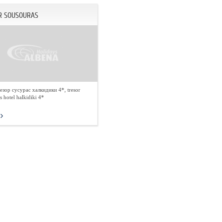
R SOUSOURAS
езор сусурас халкидики 4*, tresor
s hotel halkidiki 4*