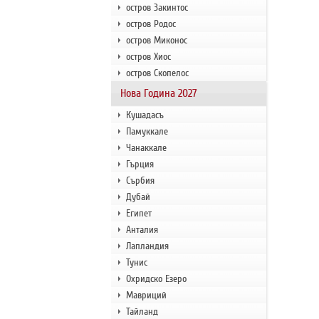
остров Закинтос
остров Родос
остров Миконос
остров Хиос
остров Скопелос
Нова Година 2027
Кушадасъ
Памуккале
Чанаккале
Гърция
Сърбия
Дубай
Египет
Анталия
Лапландия
Тунис
Охридско Езеро
Мавриций
Тайланд