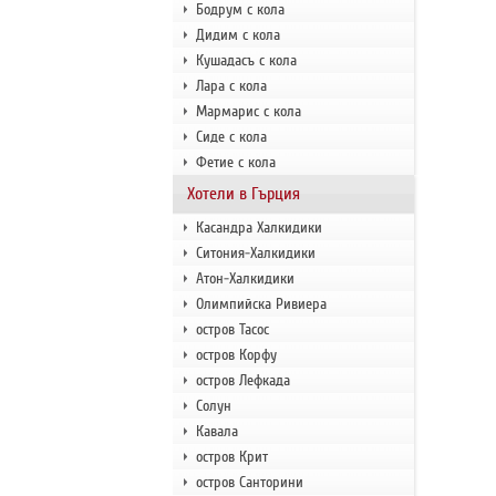
Бодрум с кола
Дидим с кола
Кушадасъ с кола
Лара с кола
Мармарис с кола
Сиде с кола
Фетие с кола
Хотели в Гърция
Касандра Халкидики
Ситония-Халкидики
Атон-Халкидики
Олимпийска Ривиера
остров Тасос
остров Корфу
остров Лефкада
Солун
Кавала
остров Крит
остров Санторини