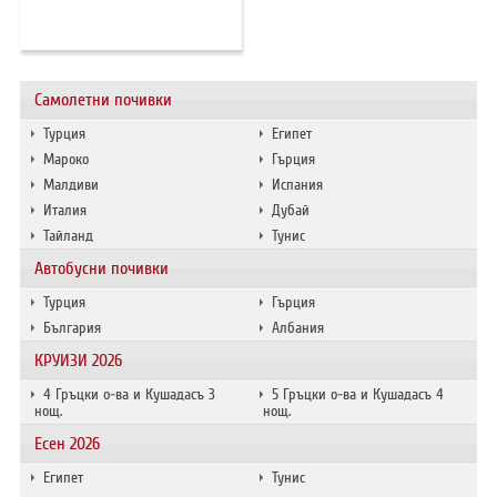
ХОТЕЛИ В ГЪРЦИЯ
НОВА ГОДИНА 2027
Самолетни почивки
ХОТЕЛИ В АЛБАНИЯ
Турция
Египет
АВТОБУСИ ПОД НАЕМ
Мароко
Гърция
Малдиви
Испания
Италия
Дубай
ЗА НАС
КОНТАКТИ
Тайланд
Тунис
ОБЩИ УСЛОВИЯ ПАКЕТНИ
ПОЛИТИКА ЗА ПОВЕРИТЕЛНОСТ
Автобусни почивки
ПЪТУВАНИЯ
Турция
Гърция
България
Албания
КРУИЗИ 2026
4 Гръцки о-ва и Кушадасъ 3
5 Гръцки о-ва и Кушадасъ 4
нощ.
нощ.
Есен 2026
Египет
Тунис