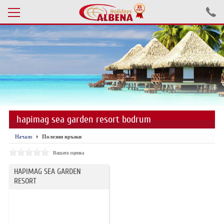
Проверка на резервация
ПОЧИВКИ С АВТОБУС 2026
ПОЧИВКИ СЪС САМОЛЕТ
hapimag sea garden resort bodrum
ЕКСКУРЗИИ САМОЛЕТ
Начало
Полезни връзки
ЕКСКУРЗИИ АВТОБУС
Вашата оценка
БЪЛГАРИЯ
HAPIMAG SEA GARDEN
RESORT
ХОТЕЛИ В ТУРЦИЯ
ТУРЦИЯ С КОЛА