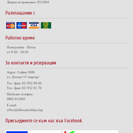
Лиценз за превозвач: EU1064
Разплащания с
Работно време
Понеделник - Петък
от 9:30 - 18:30
За контакти и резервации
Адрес: София 1606
ул. Доспат 15 /партер/
Тел. /факс 02/ 952 00 60
Тел. /факс 02/ 952 01 70
Мобилен телефон:
0885 612065
E-mail:
office@albenaholidays.bg
Присъединете се към нас във Facebook