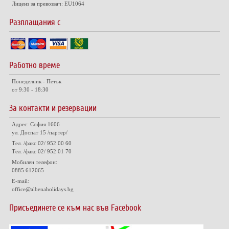
Лиценз за превозвач: EU1064
Разплащания с
Работно време
Понеделник - Петък
от 9:30 - 18:30
За контакти и резервации
Адрес: София 1606
ул. Доспат 15 /партер/
Тел. /факс 02/ 952 00 60
Тел. /факс 02/ 952 01 70
Мобилен телефон:
0885 612065
E-mail:
office@albenaholidays.bg
Присъединете се към нас във Facebook