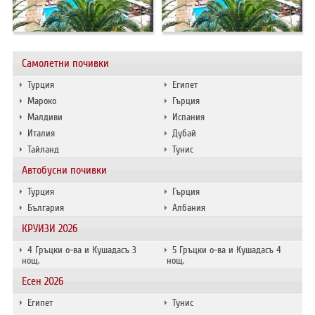
ХОТЕЛИ В ГЪРЦИЯ
НОВА ГОДИНА 2027
Самолетни почивки
ХОТЕЛИ В АЛБАНИЯ
Турция
Египет
АВТОБУСИ ПОД НАЕМ
Мароко
Гърция
Малдиви
Испания
Италия
Дубай
ЗА НАС
КОНТАКТИ
Тайланд
Тунис
ОБЩИ УСЛОВИЯ ПАКЕТНИ
ПОЛИТИКА ЗА ПОВЕРИТЕЛНОСТ
Автобусни почивки
ПЪТУВАНИЯ
Турция
Гърция
България
Албания
КРУИЗИ 2026
4 Гръцки о-ва и Кушадасъ 3
5 Гръцки о-ва и Кушадасъ 4
нощ.
нощ.
Есен 2026
Египет
Тунис