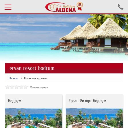
Проверка на резервация
ПОЧИВКИ С АВТОБУС 2026
ПОЧИВКИ СЪС САМОЛЕТ
ersan resort bodrum
ЕКСКУРЗИИ САМОЛЕТ
Начало
Полезни връзки
ЕКСКУРЗИИ АВТОБУС
Вашата оценка
БЪЛГАРИЯ
Бодрум
Ерсан Ризорт Бодрум
ХОТЕЛИ В ТУРЦИЯ
ТУРЦИЯ С КОЛА