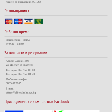
Лиценз за превозвач: EU1064
Разплащания с
Работно време
Понеделник - Петък
от 9:30 - 18:30
За контакти и резервации
Адрес: София 1606
ул. Доспат 15 /партер/
Тел. /факс 02/ 952 00 60
Тел. /факс 02/ 952 01 70
Мобилен телефон:
0885 612065
E-mail:
office@albenaholidays.bg
Присъединете се към нас във Facebook