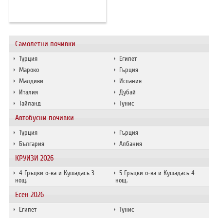
ХОТЕЛИ В ГЪРЦИЯ
НОВА ГОДИНА 2027
Самолетни почивки
ХОТЕЛИ В АЛБАНИЯ
Турция
Египет
АВТОБУСИ ПОД НАЕМ
Мароко
Гърция
Малдиви
Испания
Италия
Дубай
ЗА НАС
КОНТАКТИ
Тайланд
Тунис
ОБЩИ УСЛОВИЯ ПАКЕТНИ
ПОЛИТИКА ЗА ПОВЕРИТЕЛНОСТ
Автобусни почивки
ПЪТУВАНИЯ
Турция
Гърция
България
Албания
КРУИЗИ 2026
4 Гръцки о-ва и Кушадасъ 3
5 Гръцки о-ва и Кушадасъ 4
нощ.
нощ.
Есен 2026
Египет
Тунис