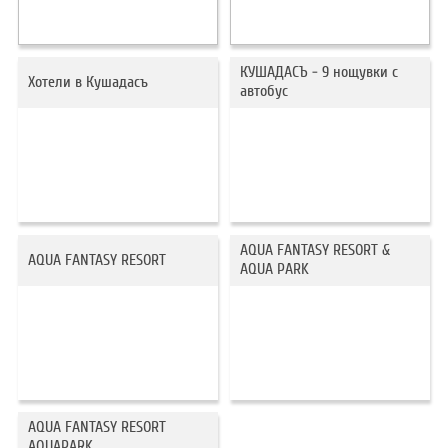
ХОТЕЛИ В ГЪРЦИЯ
НОВА ГОДИНА 2027
КУШАДАСЪ - 9 нощувки с
Хотели в Кушадасъ
автобус
ХОТЕЛИ В АЛБАНИЯ
АВТОБУСИ ПОД НАЕМ
ЗА НАС
КОНТАКТИ
ОБЩИ УСЛОВИЯ ПАКЕТНИ
ПОЛИТИКА ЗА ПОВЕРИТЕЛНОСТ
AQUA FANTASY RESORT &
ПЪТУВАНИЯ
AQUA FANTASY RESORT
AQUA PARK
AQUA FANTASY RESORT
AQUAPARK