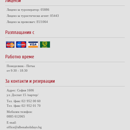
Лицензи
Лиценз за туроператор: 05886
Лиценз за туристически агент: 05443
Лиценз за превозвач: EU1064
Разплащания с
Работно време
Понеделник - Петък
от 9:30 - 18:30
За контакти и резервации
Адрес: София 1606
ул. Доспат 15 /партер/
Тел. /факс 02/ 952 00 60
Тел. /факс 02/ 952 01 70
Мобилен телефон:
0885 612065
E-mail:
office@albenaholidays.bg