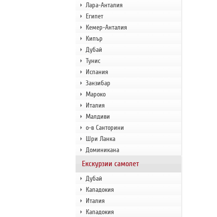
Лара-Анталия
Египет
Кемер-Анталия
Кипър
Дубай
Тунис
Испания
Занзибар
Мароко
Италия
Малдиви
о-в Санторини
Шри Ланка
Доминикана
Екскурзии самолет
Дубай
Кападокия
Италия
Кападокия