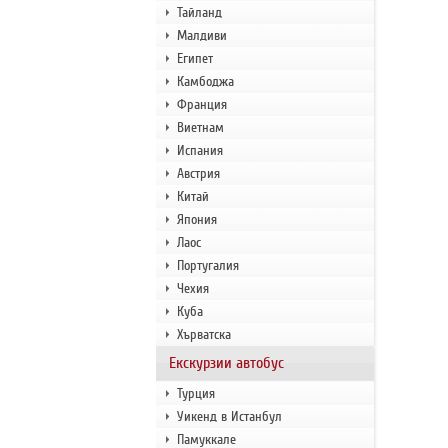
Тайланд
Малдиви
Египет
Камбоджа
Франция
Виетнам
Испания
Австрия
Китай
Япония
Лаос
Португалия
Чехия
Куба
Хърватска
Екскурзии автобус
Турция
Уикенд в Истанбул
Памуккале