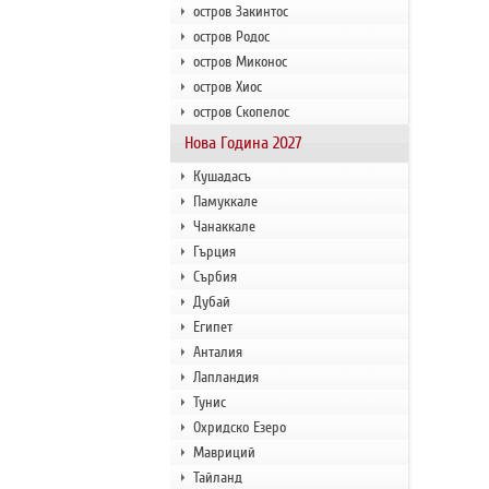
остров Закинтос
остров Родос
остров Миконос
остров Хиос
остров Скопелос
Нова Година 2027
Кушадасъ
Памуккале
Чанаккале
Гърция
Сърбия
Дубай
Египет
Анталия
Лапландия
Тунис
Охридско Езеро
Мавриций
Тайланд