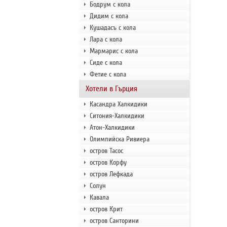
Бодрум с кола
Дидим с кола
Кушадасъ с кола
Лара с кола
Мармарис с кола
Сиде с кола
Фетие с кола
Хотели в Гърция
Касандра Халкидики
Ситония-Халкидики
Атон-Халкидики
Олимпийска Ривиера
остров Тасос
остров Корфу
остров Лефкада
Солун
Кавала
остров Крит
остров Санторини