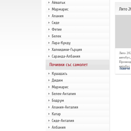
Айвалък
Лято 2
Мармарис
Алания
Сиде
Фетие
Белек
Лара-Кунду
Халкидики-Гърция
Лято 20
Саранда-Албания
автобус,
Промоци
Почивки със самолет
автобус 
повече
Кушадасъ
Дидим
Мармарис
Белек-Анталия
Бодрум
Алания-Анталия
Катар
Сиде-Анталия
Албания