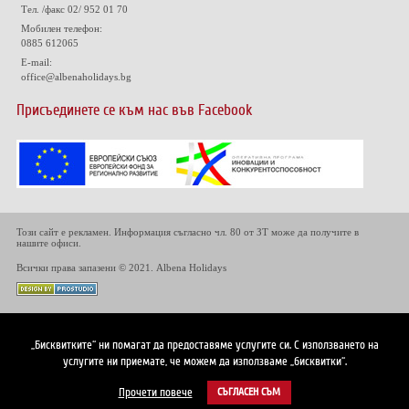
Тел. /факс 02/ 952 01 70
Мобилен телефон:
0885 612065
E-mail:
office@albenaholidays.bg
Присъединете се към нас във Facebook
Този сайт е рекламен. Информация съгласно чл. 80 от ЗТ може да получите в
нашите офиси.
Всички права запазени © 2021. Albena Holidays
„Бисквитките“ ни помагат да предоставяме услугите си. С използването на
услугите ни приемате, че можем да използваме „бисквитки“.
Прочети повече
СЪГЛАСЕН СЪМ