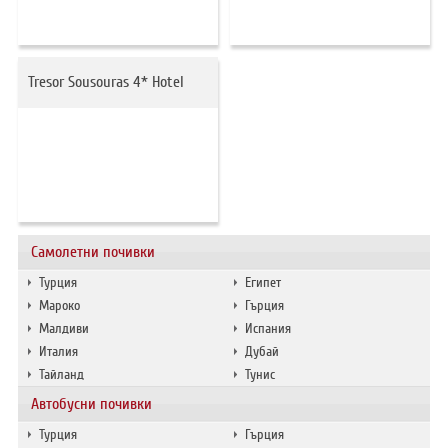
ХОТЕЛИ В ГЪРЦИЯ
НОВА ГОДИНА 2027
Tresor Sousouras 4* Hotel
ХОТЕЛИ В АЛБАНИЯ
АВТОБУСИ ПОД НАЕМ
ЗА НАС
КОНТАКТИ
ОБЩИ УСЛОВИЯ ПАКЕТНИ
ПОЛИТИКА ЗА ПОВЕРИТЕЛНОСТ
Самолетни почивки
ПЪТУВАНИЯ
Турция
Египет
Мароко
Гърция
Малдиви
Испания
Италия
Дубай
Тайланд
Тунис
Автобусни почивки
Турция
Гърция