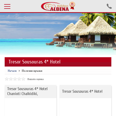
Проверка на резервация
ПОЧИВКИ С АВТОБУС 2026
ПОЧИВКИ СЪС САМОЛЕТ
Tresor Sousouras 4* Hotel
ЕКСКУРЗИИ САМОЛЕТ
Начало
Полезни връзки
ЕКСКУРЗИИ АВТОБУС
Вашата оценка
БЪЛГАРИЯ
Tresor Sousouras 4* Hotel
Tresor Sousouras 4* Hotel
Chanioti Chalkidiki,
ХОТЕЛИ В ТУРЦИЯ
ТУРЦИЯ С КОЛА