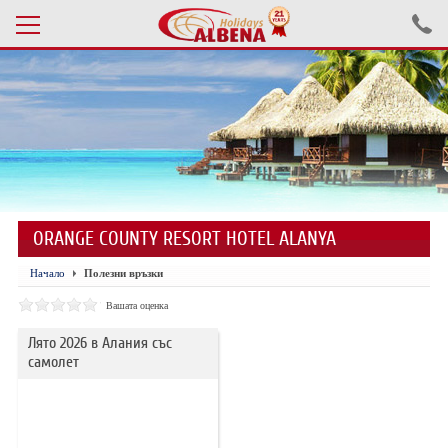
Проверка на резервация
ПОЧИВКИ С АВТОБУС 2026
ПОЧИВКИ СЪС САМОЛЕТ
ORANGE COUNTY RESORT HOTEL ALANYA
ЕКСКУРЗИИ САМОЛЕТ
Начало
Полезни връзки
ЕКСКУРЗИИ АВТОБУС
Вашата оценка
БЪЛГАРИЯ
Лято 2026 в Алания със
самолет
ХОТЕЛИ В ТУРЦИЯ
ТУРЦИЯ С КОЛА