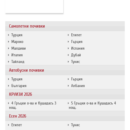
ХОТЕЛИ В ГЪРЦИЯ
НОВА ГОДИНА 2027
Самолетни почивки
ХОТЕЛИ В АЛБАНИЯ
Турция
Египет
АВТОБУСИ ПОД НАЕМ
Мароко
Гърция
Малдиви
Испания
Италия
Дубай
ЗА НАС
КОНТАКТИ
Тайланд
Тунис
ОБЩИ УСЛОВИЯ ПАКЕТНИ
ПОЛИТИКА ЗА ПОВЕРИТЕЛНОСТ
Автобусни почивки
ПЪТУВАНИЯ
Турция
Гърция
България
Албания
КРУИЗИ 2026
4 Гръцки о-ва и Кушадасъ 3
5 Гръцки о-ва и Кушадасъ 4
нощ.
нощ.
Есен 2026
Египет
Тунис