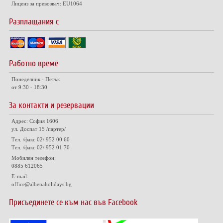
Лиценз за превозвач: EU1064
Разплащания с
Работно време
Понеделник - Петък
от 9:30 - 18:30
За контакти и резервации
Адрес: София 1606
ул. Доспат 15 /партер/
Тел. /факс 02/ 952 00 60
Тел. /факс 02/ 952 01 70
Мобилен телефон:
0885 612065
E-mail:
office@albenaholidays.bg
Присъединете се към нас във Facebook