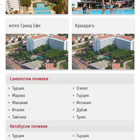
ХОТЕЛИ В ГЪРЦИЯ
НОВА ГОДИНА 2027
хотел Гранд Ефе
Кушадасъ
ХОТЕЛИ В АЛБАНИЯ
АВТОБУСИ ПОД НАЕМ
ЗА НАС
КОНТАКТИ
ОБЩИ УСЛОВИЯ ПАКЕТНИ
ПОЛИТИКА ЗА ПОВЕРИТЕЛНОСТ
Самолетни почивки
ПЪТУВАНИЯ
Турция
Египет
Мароко
Гърция
Малдиви
Испания
Италия
Дубай
Тайланд
Тунис
Автобусни почивки
Турция
Гърция