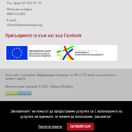
Тел. /факс 02/ 952 01 70
Мобилен телефон:
0885 612065
E-mail:
office@albenaholidays.bg
Присъединете се към нас във Facebook
Този сайт е рекламен. Информация съгласно чл. 80 от ЗТ може да получите в
нашите офиси.
Всички права запазени © 2021. Albena Holidays
„Бисквитките“ ни помагат да предоставяме услугите си. С използването на
услугите ни приемате, че можем да използваме „бисквитки“.
Прочети повече
СЪГЛАСЕН СЪМ