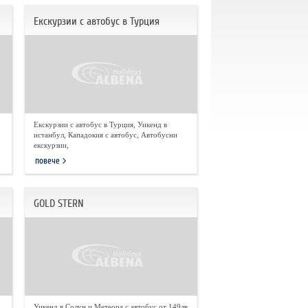
Екскурзии с автобус в Турция
Екскурзии с автобус в Турция, Уикенд в
истанбул, Кападокия с автобус, Автобусни
екскурзии,
повече
GOLD STERN
Уикенд в Солун и Метеора с автобус от 149лв.