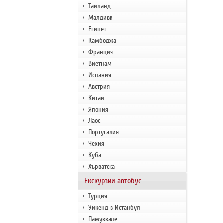
Тайланд
Малдиви
Египет
Камбоджа
Франция
Виетнам
Испания
Австрия
Китай
Япония
Лаос
Португалия
Чехия
Куба
Хърватска
Екскурзии автобус
Турция
Уикенд в Истанбул
Памуккале