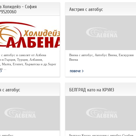
а Холидейз - София
Австрия с автобус
/9520060
 с автобус и самолет от Албена
Виена с автобус, Автобус Виена, Екскурзия
з в Гърция, Турция, Албания,
Виена
 Малта, Египет, Хърватска и др.Super
u ...
повече
 с автобус
БЕЛГРАД като на КРУИЗ
с автобус
Белград Круиз, екскурзия с автобус Сърбия