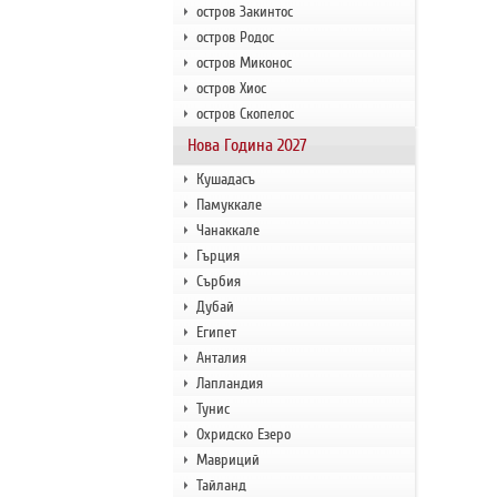
остров Закинтос
остров Родос
остров Миконос
остров Хиос
остров Скопелос
Нова Година 2027
Кушадасъ
Памуккале
Чанаккале
Гърция
Сърбия
Дубай
Египет
Анталия
Лапландия
Тунис
Охридско Езеро
Мавриций
Тайланд