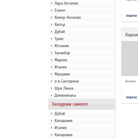
Лара-Анталия
Египет
повече
Кемер-Анталия
Кипър
Дубай
Карнав
Тунис
Испания
Занзибар
Мароко
Италия
Малдиви
о-в Санторини
Ксанти
Шри Ланка
Доминикана
повече
Екскурзии самолет
Дубай
Кападокия
Италия
Кападокия