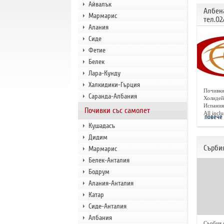
Айвалък
Албен
Мармарис
тел.02
Алания
Сиде
Фетие
Белек
Лара-Кунду
Халкидики-Гърция
Почивки
Саранда-Албания
Холидей
Испания,
Почивки със самолет
All inclus
повече
Кушадасъ
Дидим
Сърбия
Мармарис
Белек-Анталия
Бодрум
Алания-Анталия
Катар
Сиде-Анталия
Албания
Сърбия 