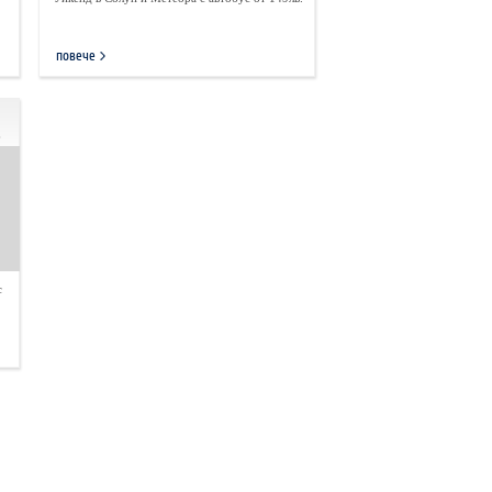
повече
.
с