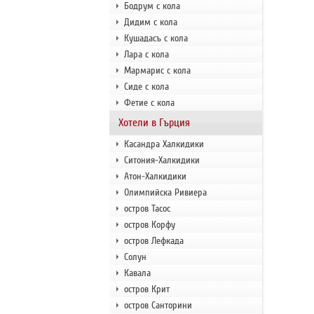
Бодрум с кола
Дидим с кола
Кушадасъ с кола
Лара с кола
Мармарис с кола
Сиде с кола
Фетие с кола
Хотели в Гърция
Касандра Халкидики
Ситония-Халкидики
Атон-Халкидики
Олимпийска Ривиера
остров Тасос
остров Корфу
остров Лефкада
Солун
Кавала
остров Крит
остров Санторини