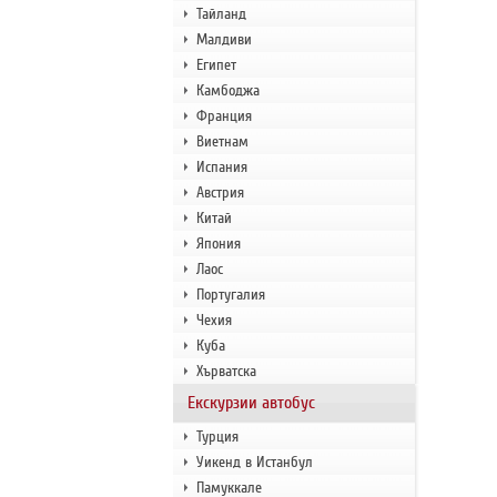
Тайланд
Малдиви
Египет
Камбоджа
Франция
Виетнам
Испания
Австрия
Китай
Япония
Лаос
Португалия
Чехия
Куба
Хърватска
Екскурзии автобус
Турция
Уикенд в Истанбул
Памуккале