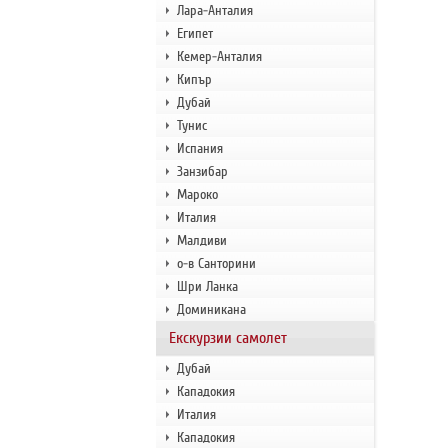
Лара-Анталия
Египет
Кемер-Анталия
Кипър
Дубай
Тунис
Испания
Занзибар
Мароко
Италия
Малдиви
о-в Санторини
Шри Ланка
Доминикана
Екскурзии самолет
Дубай
Кападокия
Италия
Кападокия