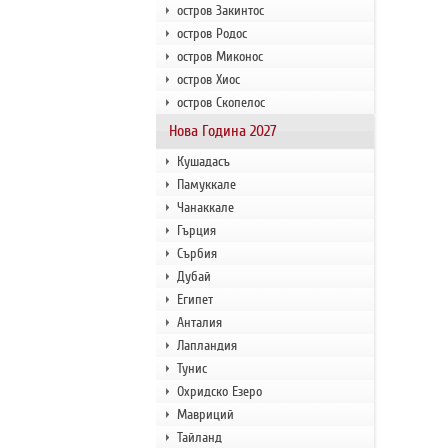
остров Закинтос
остров Родос
остров Миконос
остров Хиос
остров Скопелос
Нова Година 2027
Кушадасъ
Памуккале
Чанаккале
Гърция
Сърбия
Дубай
Египет
Анталия
Лапландия
Тунис
Охридско Езеро
Мавриций
Тайланд