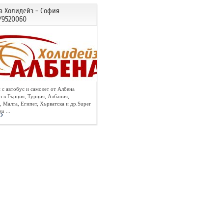
а Холидейз - София
/9520060
 с автобус и самолет от Албена
з в Гърция, Турция, Албания,
 Малта, Египет, Хърватска и др.Super
u ...