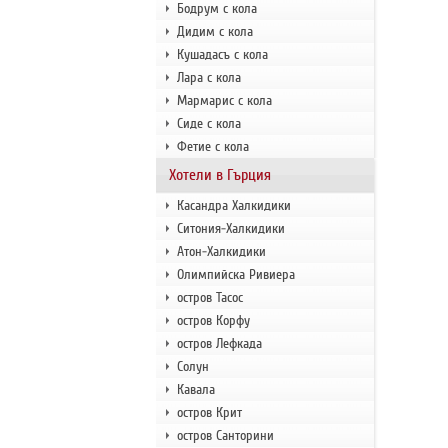
Бодрум с кола
Дидим с кола
Кушадасъ с кола
Лара с кола
Мармарис с кола
Сиде с кола
Фетие с кола
Хотели в Гърция
Касандра Халкидики
Ситония-Халкидики
Атон-Халкидики
Олимпийска Ривиера
остров Тасос
остров Корфу
остров Лефкада
Солун
Кавала
остров Крит
остров Санторини