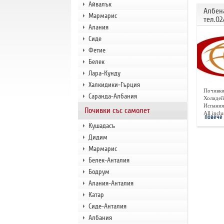
Айвалък
Албен
Мармарис
тел.02
Алания
Сиде
Фетие
Белек
Лара-Кунду
Халкидики-Гърция
Почивки
Саранда-Албания
Холидей
Испания,
Почивки със самолет
All inclus
повече
Кушадасъ
Дидим
Мармарис
Белек-Анталия
Бодрум
Алания-Анталия
Катар
Сиде-Анталия
Албания