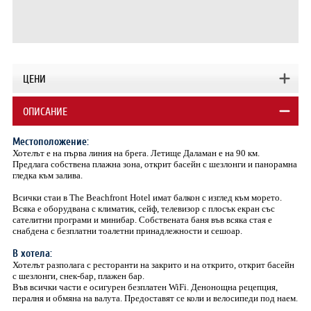
ЦЕНИ
ОПИСАНИЕ
Местоположение:
Хотелът е на първа линия на брега. Летище Даламан е на 90 км.
Предлага собствена плажна зона, открит басейн с шезлонги и панорамна
гледка към залива.
Всички стаи в The Beachfront Hotel имат балкон с изглед към морето.
Всяка е оборудвана с климатик, сейф, телевизор с плосък екран със
сателитни програми и минибар. Собствената баня във всяка стая е
снабдена с безплатни тоалетни принадлежности и сешоар.
В хотела:
Хотелът разполага с ресторанти на закрито и на открито, открит басейн
с шезлонги, снек-бар, плажен бар.
Във всички части е осигурен безплатен WiFi. Денонощна рецепция,
пералня и обмяна на валута. Предоставят се коли и велосипеди под наем.