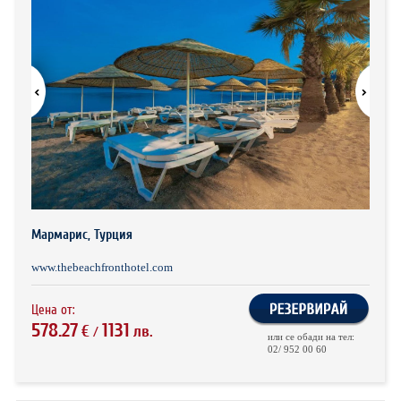
ХОТЕЛИ В ГЪРЦИЯ
НОВА ГОДИНА 2027
ХОТЕЛИ В АЛБАНИЯ
АВТОБУСИ ПОД НАЕМ
ЗА НАС
КОНТАКТИ
ОБЩИ УСЛОВИЯ ПАКЕТНИ
ПОЛИТИКА ЗА ПОВЕРИТЕЛНОСТ
ПЪТУВАНИЯ
Мармарис, Турция
www.thebeachfronthotel.com
Цена от:
578.27
1131
€
лв.
/
или се обади на тел:
02/ 952 00 60