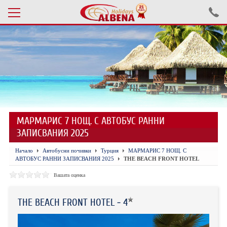
Проверка на резервация
ПОЧИВКИ С АВТОБУС 2026
ПОЧИВКИ СЪС САМОЛЕТ
МАРМАРИС 7 НОЩ. С АВТОБУС РАННИ
ЕКСКУРЗИИ САМОЛЕТ
ЗАПИСВАНИЯ 2025
ЕКСКУРЗИИ АВТОБУС
Начало
Автобусни почивки
Турция
МАРМАРИС 7 НОЩ. С
АВТОБУС РАННИ ЗАПИСВАНИЯ 2025
THE BEACH FRONT HOTEL
БЪЛГАРИЯ
Вашата оценка
ХОТЕЛИ В ТУРЦИЯ
THE BEACH FRONT HOTEL - 4
ТУРЦИЯ С КОЛА