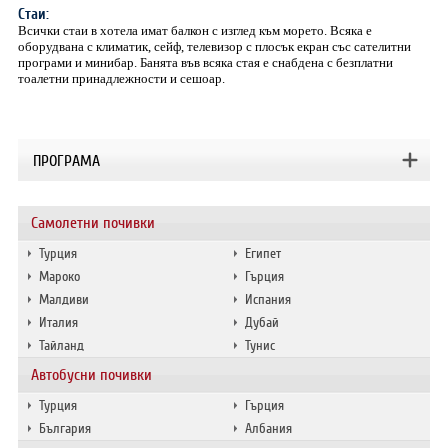
Стаи:
Всички стаи в хотела имат балкон с изглед към морето. Всяка е
оборудвана с климатик, сейф, телевизор с плосък екран със сателитни
програми и минибар. Банята във всяка стая е снабдена с безплатни
тоалетни принадлежности и сешоар.
ПРОГРАМА
Самолетни почивки
Турция
Египет
Мароко
Гърция
Малдиви
Испания
Италия
Дубай
Тайланд
Тунис
Автобусни почивки
Турция
Гърция
България
Албания