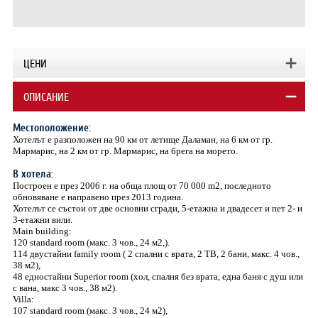
ЦЕНИ
ОПИСАНИЕ
Местоположение:
Хотелът е разположен на 90 км от летище Даламан, на 6 км от гр.
Мармарис, на 2 км от гр. Мармарис, на брега на морето.
В хотела:
Построен е през 2006 г. на обща площ от 70 000 m2, последното
обновяване е направено през 2013 година.
Хотелът се състои от две основни сгради, 5-етажна и двадесет и пет 2- и
3-етажни вили.
Main building:
120 standard room (макс. 3 чов., 24 м2,).
114 двустайни family room ( 2 спални с врата, 2 ТВ, 2 бани, макс. 4 чов.,
38 м2),
48 едностайни Superior room (хол, спалня без врата, една баня с душ или
с вана, макс 3 чов., 38 м2).
Villa:
107 standard room (макс. 3 чов., 24 м2),