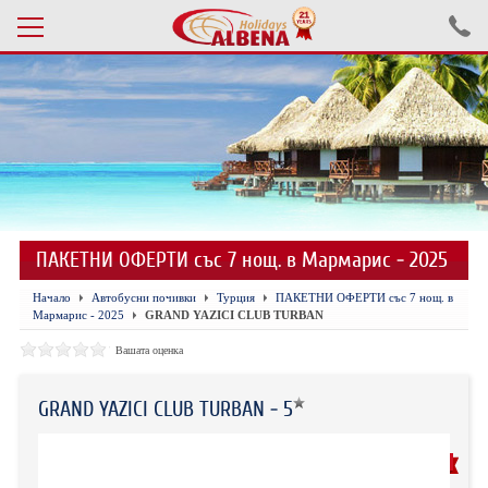
Проверка на резервация
ПОЧИВКИ С АВТОБУС 2026
ПОЧИВКИ СЪС САМОЛЕТ
ПАКЕТНИ ОФЕРТИ със 7 нощ. в Мармарис - 2025
ЕКСКУРЗИИ САМОЛЕТ
Начало
Автобусни почивки
Турция
ПАКЕТНИ ОФЕРТИ със 7 нощ. в
ЕКСКУРЗИИ АВТОБУС
Мармарис - 2025
GRAND YAZICI CLUB TURBAN
БЪЛГАРИЯ
Вашата оценка
ХОТЕЛИ В ТУРЦИЯ
GRAND YAZICI CLUB TURBAN - 5
ТУРЦИЯ С КОЛА
ПРЕПОРЪЧАН