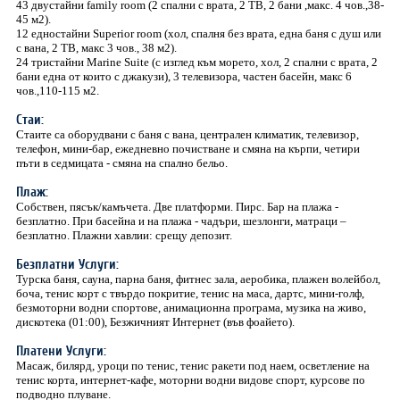
43 двустайни family room (2 спални с врата, 2 ТВ, 2 бани ,макс. 4 чов.,38-
45 м2).
12 едностайни Superior room (хол, спалня без врата, една баня с душ или
с вана, 2 ТВ, макс 3 чов., 38 м2).
24 тристайни Marine Suite (с изглед към морето, хол, 2 спални с врата, 2
бани една от които с джакузи), 3 телевизора, частен басейн, макс 6
чов.,110-115 м2.
Стаи:
Стаите са оборудвани с баня с вана, централен климатик, телевизор,
телефон, мини-бар, ежедневно почистване и смяна на кърпи, четири
пъти в седмицата - смяна на спално бельо.
Плаж:
Собствен, пясък/камъчета. Две платформи. Пирс. Бар на плажа -
безплатно. При басейна и на плажа - чадъри, шезлонги, матраци –
безплатно. Плажни хавлии: срещу депозит.
Безплатни Услуги:
Турска баня, сауна, парна баня, фитнес зала, аеробика, плажен волейбол,
боча, тенис корт с твърдо покритие, тенис на маса, дартс, мини-голф,
безмоторни водни спортове, анимационна програма, музика на живо,
дискотека (01:00), Безжичният Интернет (във фоайето).
Платени Услуги:
Масаж, билярд, уроци по тенис, тенис ракети под наем, осветление на
тенис корта, интернет-кафе, моторни водни видове спорт, курсове по
подводно плуване.