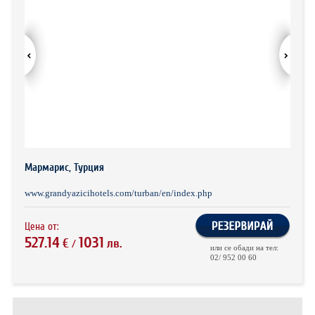
ХОТЕЛИ В ГЪРЦИЯ
НОВА ГОДИНА 2027
ХОТЕЛИ В АЛБАНИЯ
АВТОБУСИ ПОД НАЕМ
ЗА НАС
КОНТАКТИ
ОБЩИ УСЛОВИЯ ПАКЕТНИ
ПОЛИТИКА ЗА ПОВЕРИТЕЛНОСТ
Мармарис, Турция
ПЪТУВАНИЯ
www.grandyazicihotels.com/turban/en/index.php
Цена от:
527.14
1031
€
лв.
/
или се обади на тел:
02/ 952 00 60