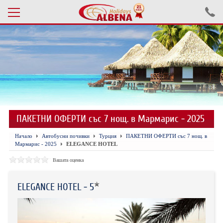
Проверка на резервация
ПОЧИВКИ С АВТОБУС 2026
ПОЧИВКИ СЪС САМОЛЕТ
ПАКЕТНИ ОФЕРТИ със 7 нощ. в Мармарис - 2025
ЕКСКУРЗИИ САМОЛЕТ
Начало
Автобусни почивки
Турция
ПАКЕТНИ ОФЕРТИ със 7 нощ. в
ЕКСКУРЗИИ АВТОБУС
Мармарис - 2025
ELEGANCE HOTEL
БЪЛГАРИЯ
Вашата оценка
ХОТЕЛИ В ТУРЦИЯ
ELEGANCE HOTEL - 5
ТУРЦИЯ С КОЛА