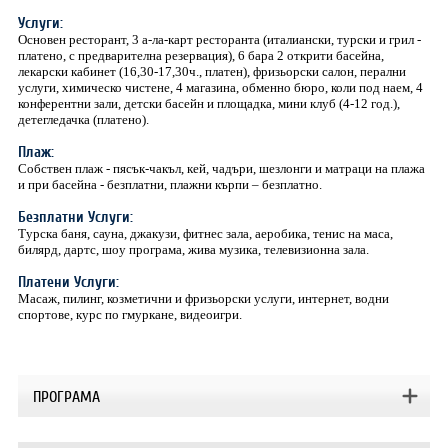
Услуги:
Oсновен ресторант, 3 a-ла-карт ресторанта (италиански, турски и грил -
платено, с предварителна резервация), 6 бара 2 открити басейна,
лекарски кабинет (16,30-17,30ч., платен), фризьорски салон, перални
услуги, химическо чистене, 4 магазина, обменно бюро, коли под наем, 4
конферентни зали, детски басейн и площадка, мини клуб (4-12 год.),
детегледачка (платено).
Плаж:
Собствен плаж - пясък-чакъл, кей, чадъри, шезлонги и матраци на плажа
и при басейна - безплатни, плажни кърпи – безплатно.
Безплатни Услуги:
Tурска баня, сауна, джакузи, фитнес зала, аеробика, тенис на маса,
билярд, дартс, шоу програма, жива музика, телевизионна зала.
Платени Услуги:
Mасаж, пилинг, козметични и фризьорски услуги, интернет, водни
спортове, курс по гмуркане, видеоигри.
ПРОГРАМА