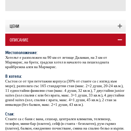
ЦЕНИ
ОПИСАНИЕ
Местоположение:
Хотелът е разположен на 90 км от летище Даламан, на 3 км от
Мармарис, на брега; градски хотел в началото на пешеходната
крайбрежна алея на Мармарис.
В хотела:
Състои се от три пететажни корпуса (30% от стаите са с изглед към
море); разполага със 165 стандартни стаи (макс. 2+2 души, 20-24 кв.м.),
11 едностайни фамилни стаи (макс. 4 души, 32 кв.м.), 7 двустайни junior
suites (хол спалня с или без врата, макс. 3+1 души, 33 кв.м.), 4 двустайни
grand suites (хол, спалня с врата, макс. 4+1 души, 45 кв.м.), 2 стаи за
инвалиди (без балкон, макс. 2+1 души, 43 кв.м.).
Стаи:
Стаите са с баня с вана, сешоар, централен климатик, телевизор,
телефон, мини-бар (платен), сейф (в стаята - безплатен), рум сървиз
(платен), балкон, ежедневно почистване, смяна на спално бельо и кърпи.